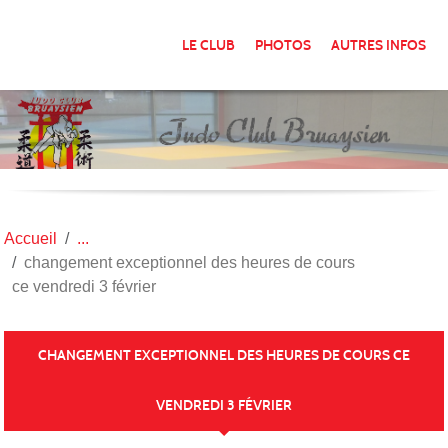
Panneau de gestion des cookies
LE CLUB
PHOTOS
AUTRES INFOS
Accueil
changement exceptionnel des heures de cours
ce vendredi 3 février
CHANGEMENT EXCEPTIONNEL DES HEURES DE COURS CE
VENDREDI 3 FÉVRIER
Publiée le
01 févr. 2023
par
marielaure philipps