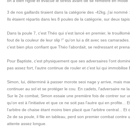
on a bien rigolé et évacué le stress avant de se remettre en mode "
3 de nos gaillards tiraient dans la catégorie des -42kg, j'ai nommé 
Ils étaient répartis dans les 8 poules de la catégorie, sur deux tapis
Dans la poule 7, c'est Théo qui s'est lancé en premier, le trouillomè
fout de la couleur de leur slip !" qu'on lui a dit avec ses camarad
c'est bien plus confiant que Théo l'abordait, se redressant et prenan
Pour Baptiste, c'est physiquement que ses adversaires l'ont dominé.
pas assez fort, l'autre continue de rouler et c'est lui qui immobilise
Simon, lui, déterminé à passer morote seoi nage y arrive, mais marq
continuer au sol et se protéger le cou. En cadets, l'adversaire ne la
Sur le 2e combat, Simon essaie une première fois de contrer sur u
qu'on est à l'initiative et que ce ne soit pas l'autre qui en profite.
l'arbitre de chaise étant moins bien placé que l'arbitre central... Et 
2e de sa poule, il file en tableau, perd son premier combat contre u
attente assez longue.