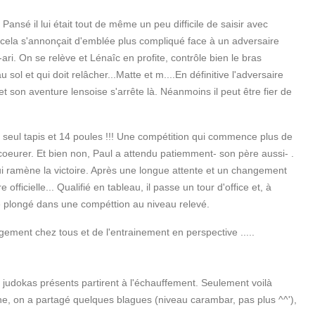
ansé il lui était tout de même un peu difficile de saisir avec
 cela s'annonçait d'emblée plus compliqué face à un adversaire
i. On se relève et Lénaîc en profite, contrôle bien le bras
ol et qui doit relâcher...Matte et m....En définitive l'adversaire
et son aventure lensoise s'arrête là. Néanmoins il peut être fier de
Un seul tapis et 14 poules !!! Une compétition qui commence plus de
écoeurer. Et bien non, Paul a attendu patiemment- son père aussi- .
qui ramène la victoire. Après une longue attente et un changement
fficielle... Qualifié en tableau, il passe un tour d'office et, à
été plongé dans une compéttion au niveau relevé.
agement chez tous et de l'entrainement en perspective .....
 judokas présents partirent à l'échauffement. Seulement voilà
e, on a partagé quelques blagues (niveau carambar, pas plus ^^'),