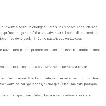
s (et d'autres couleurs étranges). "Mais vas-y, fonce Théo, on s'en
trop présent et ça a profité à son adversaire. Le deuxième combat,
--> ippon. 3e de la poule, Théo ne passait pas en tableau.
son adversaire pour le prendre en osaekomi, mais le contrôle n'étant
at en le passant deux fois. Mais attention ! Il faut savoir
rien n'est marqué. Il faut complètement se retourner pour montrer
tre : waza-ari corrigé ippon (j'avoue que je n'ai pas saisi pourquoi,
onte sur le tapis, mais n'était plus vraiment dedans après une