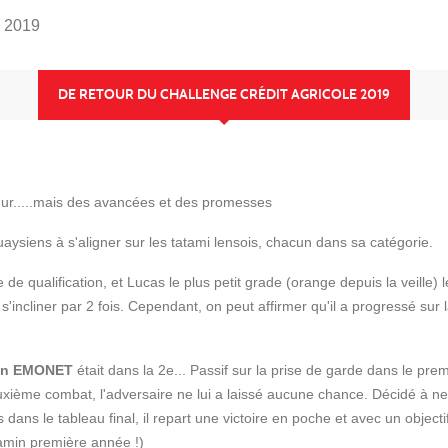
e 2019
DE RETOUR DU CHALLENGE CRÉDIT AGRICOLE 2019
 dur.....mais des avancées et des promesses
aysiens à s'aligner sur les tatami lensois, chacun dans sa catégorie.
de qualification, et Lucas le plus petit grade (orange depuis la veille) 
s'incliner par 2 fois. Cependant, on peut affirmer qu'il a progressé sur 
van EMONET
était dans la 2e... Passif sur la prise de garde dans le pre
uxième combat, l'adversaire ne lui a laissé aucune chance. Décidé à ne
dans le tableau final, il repart une victoire en poche et avec un objecti
jamin première année !)