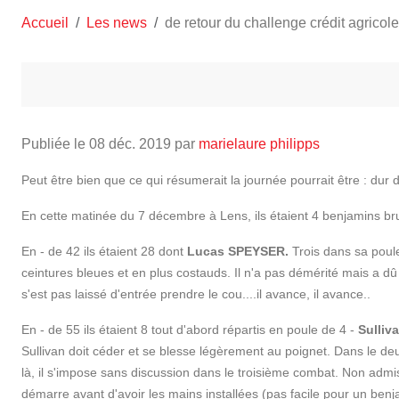
Accueil
Les news
de retour du challenge crédit agricol
Publiée le
08 déc. 2019
par
marielaure philipps
Peut être bien que ce qui résumerait la journée pourrait être : dur
En cette matinée du 7 décembre à Lens, ils étaient 4 benjamins bru
En - de 42 ils étaient 28 dont
Lucas SPEYSER.
Trois dans sa poule 
ceintures bleues et en plus costauds. Il n'a pas démérité mais a dû 
s'est pas laissé d'entrée prendre le cou....il avance, il avance..
En - de 55 ils étaient 8 tout d'abord répartis en poule de 4 -
Sulli
Sullivan doit céder et se blesse légèrement au poignet. Dans le de
là, il s'impose sans discussion dans le troisième combat. Non admis 
démarre avant d'avoir les mains installées (pas facile pour un ben