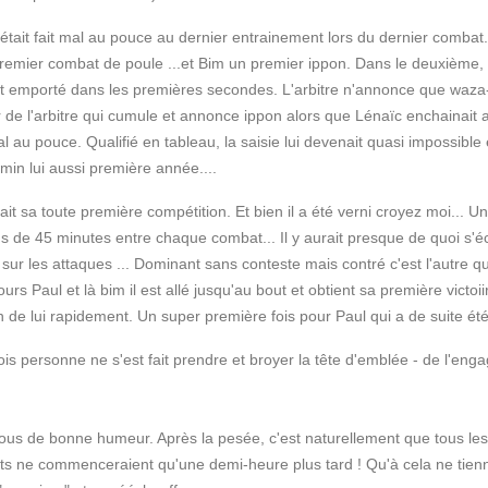
était fait mal au pouce au dernier entrainement lors du dernier combat. P
premier combat de poule ...et Bim un premier ippon. Dans le deuxième,
st emporté dans les premières secondes. L'arbitre n'annonce que waza-ar
de l'arbitre qui cumule et annonce ippon alors que Lénaïc enchainait au s
al au pouce.
Qualifié en tableau, la saisie lui devenait quasi impossible 
min lui aussi première année....
sait sa toute première compétition. Et bien il a été verni croyez moi... 
us de 45 minutes entre chaque combat... Il y aurait presque de quoi s'
 sur les attaques ... Dominant sans conteste mais contré c'est l'autre 
Paul et là bim il est allé jusqu'au bout et obtient sa première victoiire o
ison de lui rapidement. Un super première fois pour Paul qui a de suite 
fois personne ne s'est fait prendre et broyer la tête d'emblée - de l'eng
 tous de bonne humeur. Après la pesée, c'est naturellement que tous les
ts ne commenceraient qu'une demi-heure plus tard ! Qu'à cela ne tienn