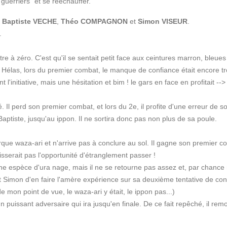
guerriers" et se rééchauffer.
:
Baptiste VECHE
,
Théo COMPAGNON
et
Simon VISEUR
.
.
tre à zéro. C'est qu'il se sentait petit face aux ceintures marron, bleue
es. Hélas, lors du premier combat, le manque de confiance était encore 
t l'initiative, mais une hésitation et bim ! le gars en face en profitait 
 Il perd son premier combat, et lors du 2e, il profite d'une erreur de 
 Baptiste, jusqu'au ippon. Il ne sortira donc pas non plus de sa poule.
ue waza-ari et n'arrive pas à conclure au sol. Il gagne son premier comb
isserait pas l'opportunité d'étranglement passer !
ne espèce d'ura nage, mais il ne se retourne pas assez et, par chance 
.. Et Simon d'en faire l'amère expérience sur sa deuxième tentative de con
de mon point de vue, le waza-ari y était, le ippon pas...)
n puissant adversaire qui ira jusqu'en finale. De ce fait repêché, il rem