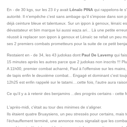
En - de 30 kgs, sur les 23 il y avait
Lénaïc PINA
qui rappelons-le s'
autorité. Il n'empêche c'est sans ambage qu'il s'impose dans son 
déjà ceinture bleue et talentueux. Sur un ippon à genoux, lénaïc e
dévastateur et bim marque lui aussi waza ari... Là une petite erreur 
réussit à replacer son ippon à genoux et Lénaïc se refait un peu m
ses 2 premiers combats prometteurs pour la suite de ce petit benja
Restaient en - de 34, les 43 judokas dont
Paul De Laverny
qui fai
15 minutes après les autres parce que 2 judokas non inscrits !!! Pl
A 11h00, premier combat acharné, Paul à l'offensive sur les mains,
de tapis enfin le deuxième combat... Engagé et dominant c'est toujours 
12h25 est enfin rappelé sur le tatami....cette fois, l'autre aura ra
Ce qu'il y a à retenir des benjamins ...des progrès certains - cette 
L'après-midi, c'était au tour des minimes de s'aligner.
Ils étaient quatre Bruaysiens, un peu stressés pour certains, mais
l'échauffement terminé, une annonce nous signalait que les comba