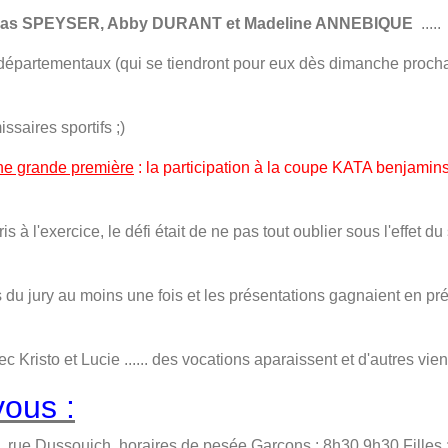
ucas SPEYSER, Abby DURANT et Madeline ANNEBIQUE
.....
x départementaux (qui se tiendront pour eux dès dimanche proch
saires sportifs ;)
ne grande première
: la participation à la coupe KATA benjamin
à l'exercice, le défi était de ne pas tout oublier sous l'effet 
 du jury au moins une fois et les présentations gagnaient en préc
 Kristo et Lucie ...... des vocations aparaissent et d'autres vie
vous :
 rue Dussouich horaires de pesée Garçons : 8h30 9h30 Filles