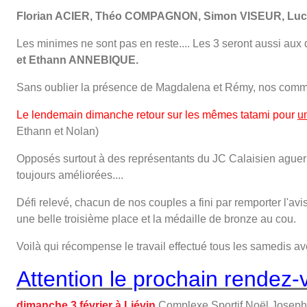
Florian ACIER, Théo COMPAGNON, Simon VISEUR, L
Les minimes ne sont pas en reste.... Les 3 seront aussi au
et Ethann ANNEBIQUE.
Sans oublier la présence de Magdalena et Rémy, nos commis
Le lendemain dimanche retour sur les mêmes tatami pour
u
Ethann et Nolan)
Opposés surtout à des représentants du JC Calaisien aguerris 
toujours améliorées....
Défi relevé, chacun de nos couples a fini par remporter l'avis
une belle troisième place et la médaille de bronze au cou.
Voilà qui récompense le travail effectué tous les samedis avec
Attention le prochain rendez-
dimanche 3 février à Liévin
Complexe Sportif Noël Joseph,