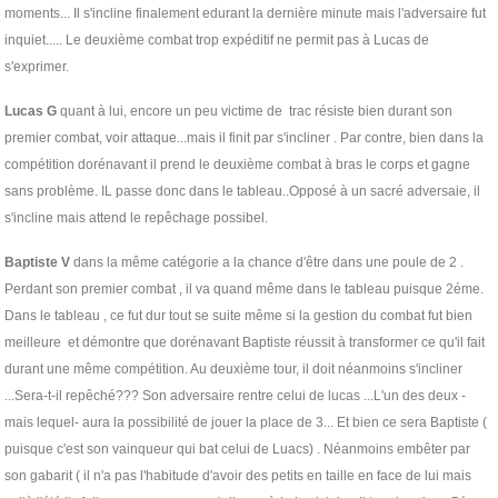
moments... Il s'incline finalement edurant la dernière minute mais l'adversaire fut
inquiet..... Le deuxième combat trop expéditif ne permit pas à Lucas de
s'exprimer.
Lucas G
quant à lui, encore un peu victime de trac résiste bien durant son
premier combat, voir attaque...mais il finit par s'incliner . Par contre, bien dans la
compétition dorénavant il prend le deuxième combat à bras le corps et gagne
sans problème. IL passe donc dans le tableau..Opposé à un sacré adversaie, il
s'incline mais attend le repêchage possibel.
Baptiste V
dans la même catégorie a la chance d'être dans une poule de 2 .
Perdant son premier combat , il va quand même dans le tableau puisque 2éme.
Dans le tableau , ce fut dur tout se suite même si la gestion du combat fut bien
meilleure et démontre que dorénavant Baptiste réussit à transformer ce qu'il fait
durant une même compétition. Au deuxième tour, il doit néanmoins s'incliner
...Sera-t-il repêché??? Son adversaire rentre celui de lucas ...L'un des deux -
mais lequel- aura la possibilité de jouer la place de 3... Et bien ce sera Baptiste (
puisque c'est son vainqueur qui bat celui de Luacs) . Néanmoins embêter par
son gabarit ( il n'a pas l'habitude d'avoir des petits en taille en face de lui mais