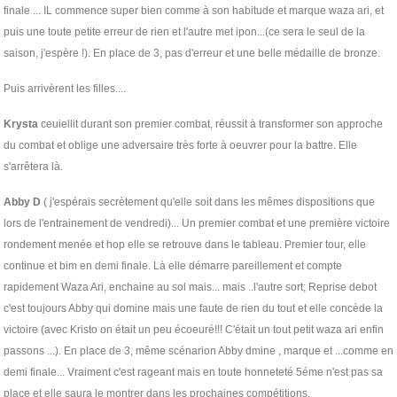
finale ... IL commence super bien comme à son habitude et marque waza ari, et
puis une toute petite erreur de rien et l'autre met ipon...(ce sera le seul de la
saison, j'espère !). En place de 3, pas d'erreur et une belle médaille de bronze.
Puis arrivèrent les filles....
Krysta
ceuiellit durant son premier combat, réussit à transformer son approche
du combat et oblige une adversaire très forte à oeuvrer pour la battre. Elle
s'arrêtera là.
Abby D
( j'espérais secrètement qu'elle soit dans les mêmes dispositions que
lors de l'entrainement de vendredi)... Un premier combat et une première victoire
rondement menée et hop elle se retrouve dans le tableau. Premier tour, elle
continue et bim en demi finale. Là elle démarre pareillement et compte
rapidement Waza Ari, enchaine au sol mais... mais ..l'autre sort; Reprise debot
c'est toujours Abby qui domine mais une faute de rien du tout et elle concède la
victoire
(avec Kristo on était un peu écoeuré!!! C'était un tout petit waza ari enfin
passons ...). En place de 3, même scénarion Abby dmine , marque et ...comme en
demi finale... Vraiment c'est rageant mais en toute honneteté 5éme n'est pas sa
place et elle saura le montrer dans les prochaines compétitions.