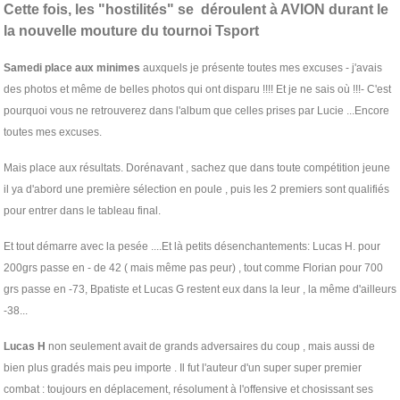
Cette fois, les "hostilités" se déroulent à AVION durant le
la nouvelle mouture du tournoi Tsport
Samedi place aux minimes
auxquels je présente toutes mes excuses - j'avais
des photos et même de belles photos qui ont disparu !!!! Et je ne sais où !!!- C'est
pourquoi vous ne retrouverez dans l'album que celles prises par Lucie ...Encore
toutes mes excuses.
Mais place aux résultats. Dorénavant , sachez que dans toute compétition jeune
il ya d'abord une première sélection en poule , puis les 2 premiers sont qualifiés
pour entrer dans le tableau final.
Et tout démarre avec la pesée ....Et là petits désenchantements: Lucas H. pour
200grs passe en - de 42 ( mais même pas peur) , tout comme Florian pour 700
grs passe en -73, Bpatiste et Lucas G restent eux dans la leur , la même d'ailleurs
-38...
Lucas H
non seulement avait de grands adversaires du coup , mais aussi de
bien plus gradés mais peu importe . Il fut l'auteur d'un super super premier
combat : toujours en déplacement, résolument à l'offensive et chosissant ses