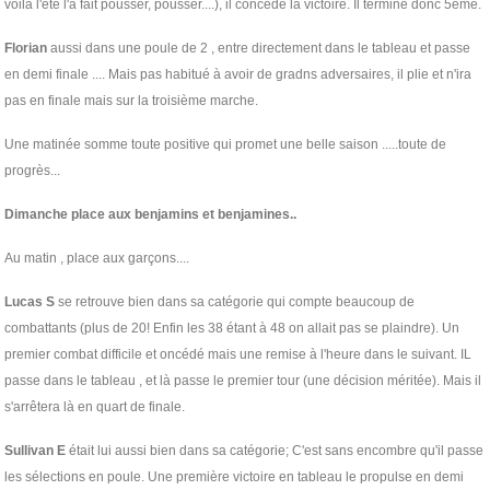
voilà l'été l'a fait pousser, pousser....), il concède la victoire. Il termine donc 5éme.
Florian
aussi dans une poule de 2 , entre directement dans le tableau et passe
en demi finale .... Mais pas habitué à avoir de gradns adversaires, il plie et n'ira
pas en finale mais sur la troisième marche.
Une matinée somme toute positive qui promet une belle saison .....toute de
progrès...
Dimanche place aux benjamins et benjamines..
Au matin , place aux garçons....
Lucas S
se retrouve bien dans sa catégorie qui compte beaucoup de
combattants (plus de 20! Enfin les 38 étant à 48 on allait pas se plaindre). Un
premier combat difficile et oncédé mais une remise à l'heure dans le suivant. IL
passe dans le tableau , et là passe le premier tour (une décision méritée). Mais il
s'arrêtera là en quart de finale.
Sullivan E
était lui aussi bien dans sa catégorie; C'est sans encombre qu'il passe
les sélections en poule. Une première victoire en tableau le propulse en demi