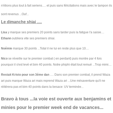
n'étions plus tout à fait seriens..... et puis sans félicitations mais avec le tampon ils
sont revenus ...Ouf...
Le dimanche shiai .....
Lisa
y marque ses premiers 20 points sans tarder puis la fatigue l'a saisie....
Ethann
oubliera vite ses premiers shiai.
Noémie
marque 30 points ...Total il ne lui en reste plus que 10....
Nico
se réveille sur le premier combat ( en perdant) puis montre par 4 fois
pourquoi il s'est levé et bim 40 points. Notre phiphi était tout remué ...Trop mimi....
Restait Kristo pour son 3éme dan
..... Dans son premier combat, il prend Waza
ari puis marque Waza ari mais reprend Waza ari ...Une mésaventure qu'il ne
réitérera pas et bim 40 points dans la besace: UV terminée...
Bravo à tous ...la voie est ouverte aux benjamins et
minies pour le premier week end de vacances...