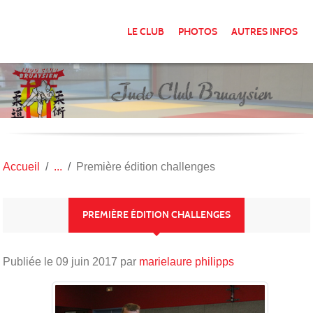
Panneau de gestion des cookies
LE CLUB
PHOTOS
AUTRES INFOS
Accueil
Première édition challenges
PREMIÈRE ÉDITION CHALLENGES
Publiée le
09 juin 2017
par
marielaure philipps