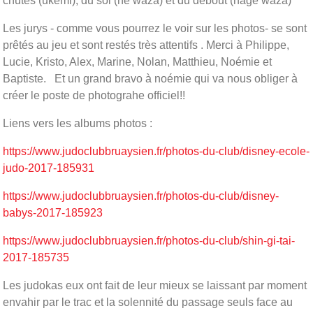
chutes (ukemi), du sol (ne waza) et du debout (nage waza)
Les jurys - comme vous pourrez le voir sur les photos- se sont
prêtés au jeu et sont restés très attentifs . Merci à Philippe,
Lucie, Kristo, Alex, Marine, Nolan, Matthieu, Noémie et
Baptiste. Et un grand bravo à noémie qui va nous obliger à
créer le poste de photograhe officiel!!
Liens vers les albums photos :
https://www.judoclubbruaysien.fr/photos-du-club/disney-ecole-
judo-2017-185931
https://www.judoclubbruaysien.fr/photos-du-club/disney-
babys-2017-185923
https://www.judoclubbruaysien.fr/photos-du-club/shin-gi-tai-
2017-185735
Les judokas eux ont fait de leur mieux se laissant par moment
envahir par le trac et la solennité du passage seuls face au