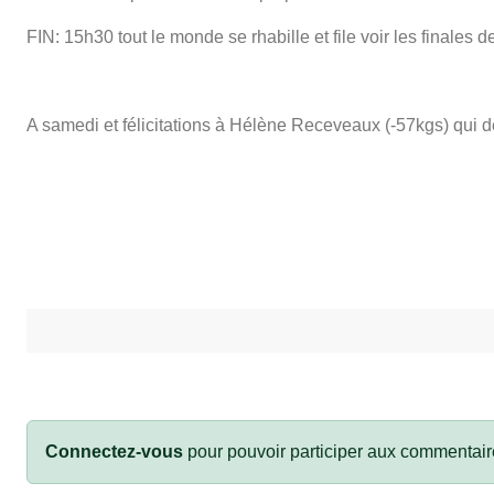
FIN: 15h30 tout le monde se rhabille et file voir les finales des 
A samedi et félicitations à Hélène Receveaux (-57kgs) qui 
Connectez-vous
pour pouvoir participer aux commentair