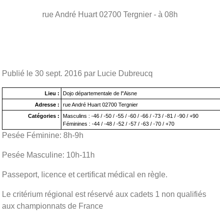
rue André Huart
02700
Tergnier
- à 08h
Publié le
30 sept. 2016
par Lucie Dubreucq
Lieu :
Dojo départementale de l''Aisne
Adresse :
rue André Huart 02700 Tergnier
Catégories :
Masculins : -46 / -50 / -55 / -60 / -66 / -73 / -81 / -90 / +90
Féminines : -44 / -48 / -52 / -57 / -63 / -70 / +70
Pesée Féminine: 8h-9h
Pesée Masculine: 10h-11h
Passeport, licence et certificat médical en règle.
Le critérium régional est réservé aux cadets 1 non qualifiés
aux championnats de France