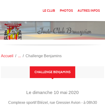
Panneau de gestion des cookies
LE CLUB
PHOTOS
AUTRES INFOS
Accueil
Challenge Benjamins
CHALLENGE BENJAMINS
Le
dimanche
10
mai
2020
Complexe sportif Blézel, rue Gressier
Avion
- à 08h30