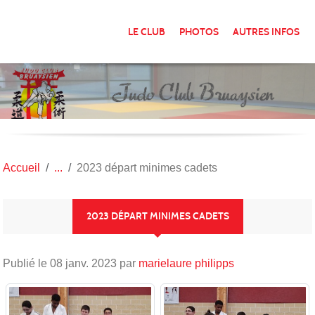
Panneau de gestion des cookies
LE CLUB
PHOTOS
AUTRES INFOS
Accueil
2023 départ minimes cadets
2023 DÉPART MINIMES CADETS
Publié le
08 janv. 2023
par
marielaure philipps